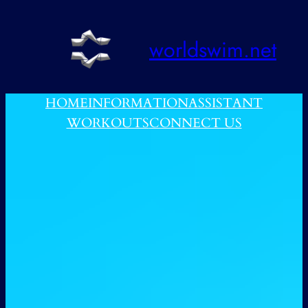
跳
至
worldswim.net
内
容
HOME
INFORMATION
ASSISTANT
WORKOUTS
CONNECT US