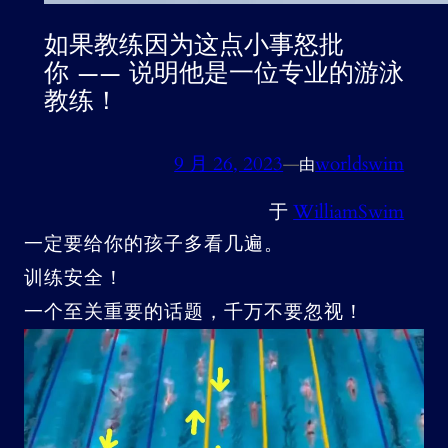
如果教练因为这点小事怒批
你 —— 说明他是一位专业的游泳
教练！
9 月 26, 2023
—
worldswim
由
于
WilliamSwim
一定要给你的孩子多看几遍。
训练安全！
一个至关重要的话题，千万不要忽视！